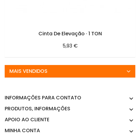
ADICIONAR AO CARRINHO
Cinta De Elevação · 1 TON
Preço
5,93 €
MAIS VENDIDOS
INFORMAÇÕES PARA CONTATO

PRODUTOS, INFORMAÇÕES

APOIO AO CLIENTE

MINHA CONTA
