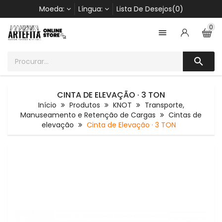
Moeda:
Língua:
Lista De Desejos(0)
0


CINTA DE ELEVAÇÃO · 3 TON
Início
Produtos
KNOT
Transporte,
Manuseamento e Retenção de Cargas
Cintas de
elevação
Cinta de Elevação · 3 TON