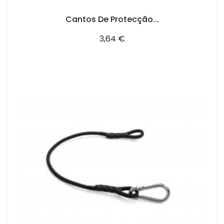
Cantos De Protecção...
Preço
3,64 €