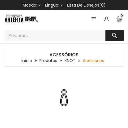
Moeda:
Língua:
Lista De Desejos(0)
0


ACESSÓRIOS
Início
Produtos
KNOT
Acessórios