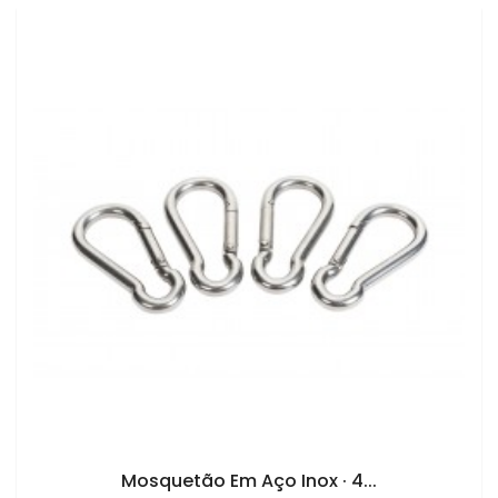
ADICIONAR AO CARRINHO
Mosquetão Em Aço Inox · 4...