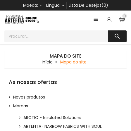
Moeda:
Língua:
Lista De Desejos(0)
0


MAPA DO SITE
Início
Mapa do site
As nossas ofertas
Novos produtos
Marcas
ARCTIC - Insulated Solutions
ARTEFITA · NARROW FABRICS WITH SOUL