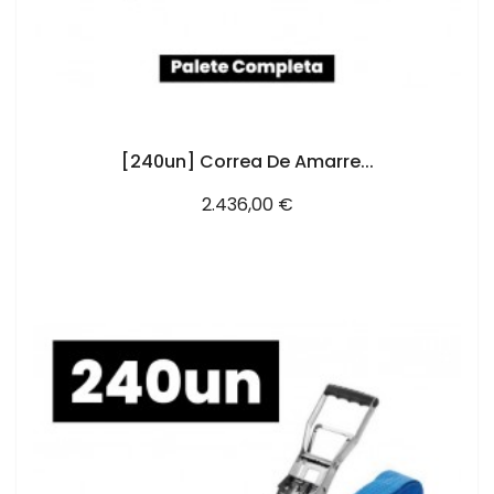
AÑADIR AL CARRITO
[240un] Correa De Amarre...
Precio
2.436,00 €