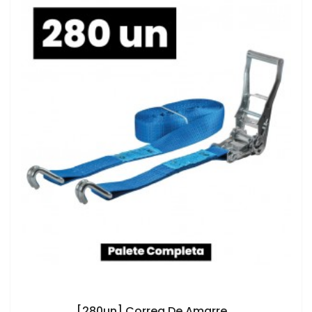
AÑADIR AL CARRITO
[280un] Correa De Amarre...