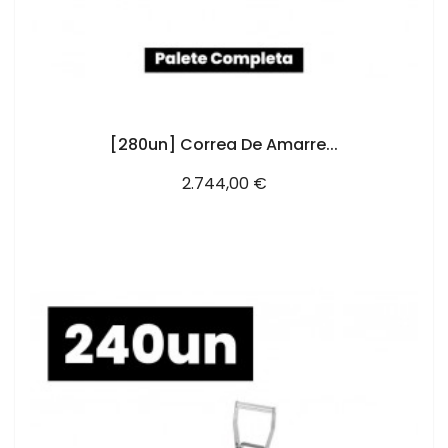
AÑADIR AL CARRITO
[280un] Correa De Amarre...
Precio
2.744,00 €