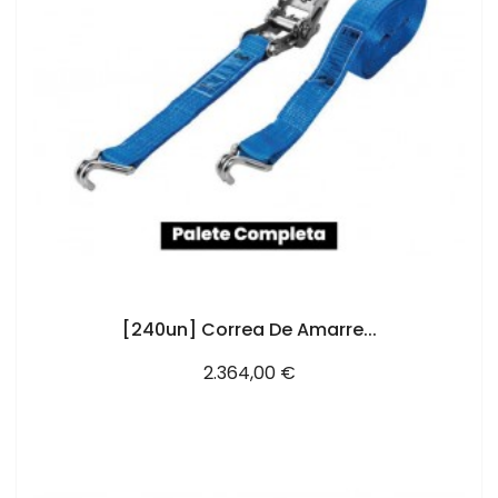
AÑADIR AL CARRITO
[240un] Correa De Amarre...
Precio
2.364,00 €