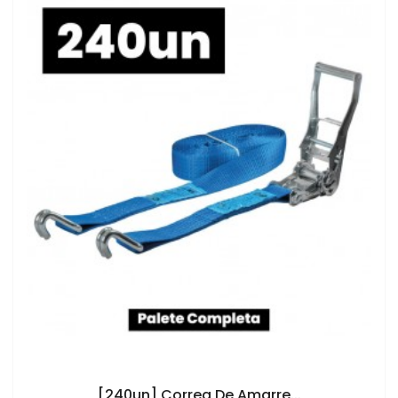
AÑADIR AL CARRITO
[240un] Correa De Amarre...