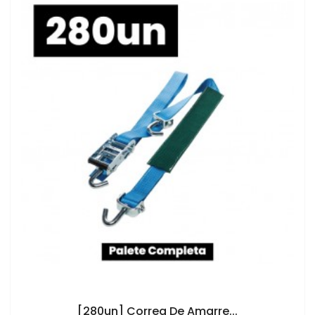
AÑADIR AL CARRITO
[280un] Correa De Amarre...