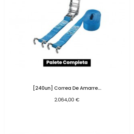
AÑADIR AL CARRITO
[240un] Correa De Amarre...
Precio
2.064,00 €