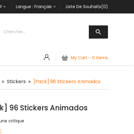
R
Langue :
Français
Liste De Souhaits(0)

My Cart -
0 items
Stickers
[Pack] 96 Stickers Animados
k] 96 Stickers Animados
une critique
€