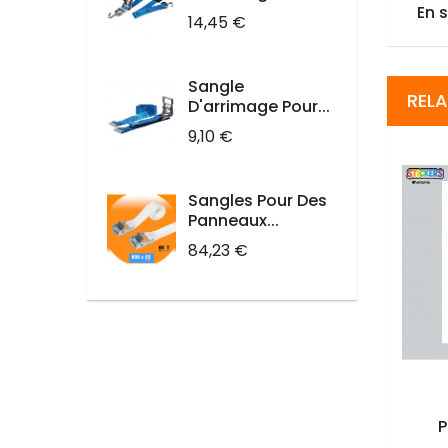
En 
Prix
14,45 €
Sangle
REL
D'arrimage Pour...
Prix
9,10 €
Sangles Pour Des
Panneaux...
Prix
84,23 €
P