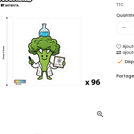
TTC
Quantit
Ajout
ajou

Disp
Partage
