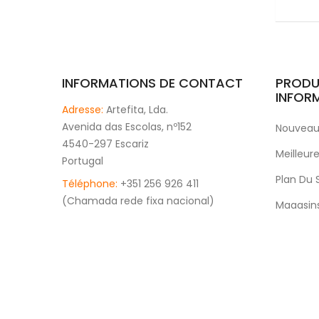
INFORMATIONS DE CONTACT
PRODU
INFOR
Adresse:
Artefita, Lda.
Avenida das Escolas, nº152
Nouveaux
4540-297 Escariz
Meilleur
Portugal
Plan Du 
Téléphone:
+351 256 926 411
(Chamada rede fixa nacional)
Magasin
Email:
Marketing@artefita.pt