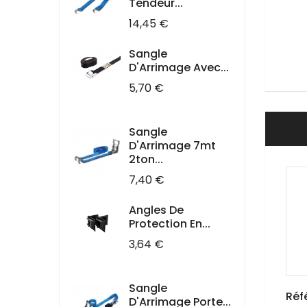
Tendeur...
Prix
14,45 €
Sangle
D'Arrimage Avec...
Prix
5,70 €
Sangle
D'Arrimage 7mt
2ton...
Prix
7,40 €
Angles De
Protection En...
Prix
3,64 €
Sangle
Réf
D'Arrimage Porte...