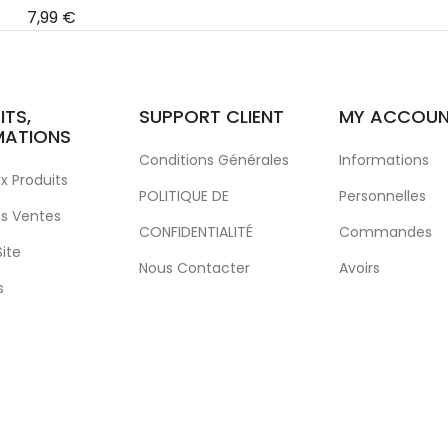
Prix
7,99 €
ITS,
SUPPORT CLIENT
MY ACCOU
MATIONS
Conditions Générales
Informations
 Produits
POLITIQUE DE
Personnelles
es Ventes
CONFIDENTIALITÉ
Commandes
Site
Nous Contacter
Avoirs
s
Site Web Institutionnel
Adresses
Commentaires Client
Bons De Réduct
Livro De Reclamações
Mes Listes De S
Mes Alertes