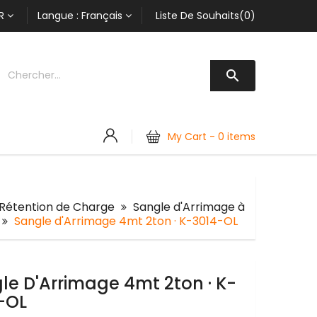
R
Langue :
Français
Liste De Souhaits(0)

My Cart -
0 items
 Rétention de Charge
Sangle d'Arrimage à
Sangle d'Arrimage 4mt 2ton · K-3014-OL
le D'Arrimage 4mt 2ton · K-
-OL