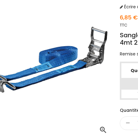
Écrire 
6,85 €
TTC
Sangl
4mt 2
Remise s
Qu
Quantit
