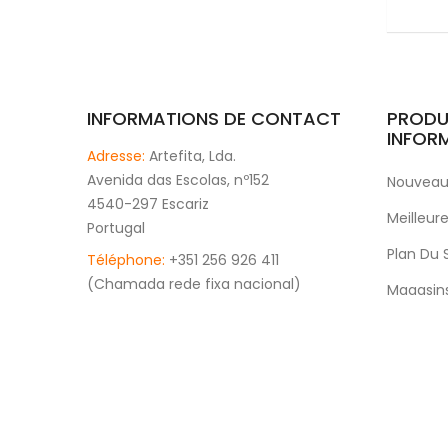
INFORMATIONS DE CONTACT
PRODU
INFOR
Adresse:
Artefita, Lda.
Avenida das Escolas, nº152
Nouveaux
4540-297 Escariz
Meilleur
Portugal
Plan Du 
Téléphone:
+351 256 926 411
(Chamada rede fixa nacional)
Magasin
Email:
Marketing@artefita.pt