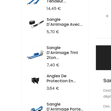
Tendeur...
Prix
14,45 €
Sangle
D'Arrimage Avec...
Prix
5,70 €
Sangle
D'Arrimage 7mt
2ton...
Prix
7,40 €
Angles De
Sa
Protection En...
Prix
3,64 €
Dest
dépl
Sangle
Des 
D'Arrimage Porte...