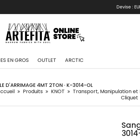
Devise :
EU
S EN GROS
OUTLET
ARCTIC
E D'ARRIMAGE 4MT 2TON · K-3014-OL
ccueil
Produits
KNOT
Transport, Manipulation et
Cliquet
Sang
3014