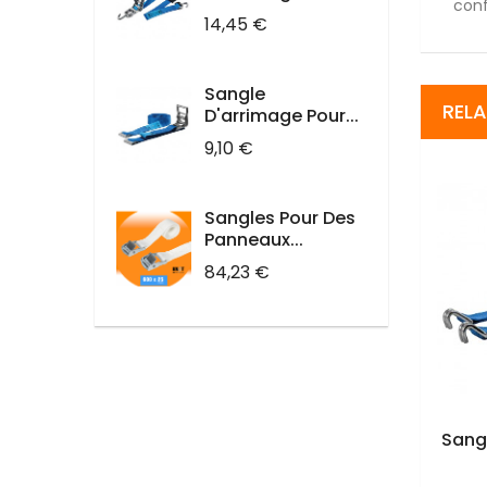
conf
Prix
14,45 €
Sangle
REL
D'arrimage Pour...
Prix
9,10 €
Sangles Pour Des
Panneaux...
Prix
84,23 €
Sang