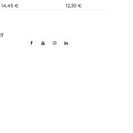
Prix
Prix
P
14,45 €
12,30 €
1
NT
ion
ouhaits