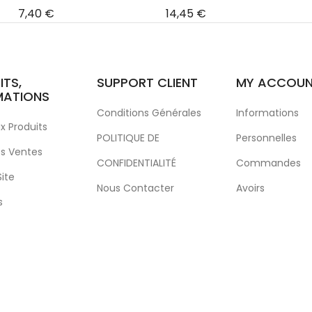
Prix
Prix
7,40 €
14,45 €
ITS,
SUPPORT CLIENT
MY ACCOU
MATIONS
Conditions Générales
Informations
 Produits
POLITIQUE DE
Personnelles
es Ventes
CONFIDENTIALITÉ
Commandes
Site
Nous Contacter
Avoirs
s
Site Web Institutionnel
Adresses
Commentaires Client
Bons De Réduct
Livro De Reclamações
Mes Listes De S
Mes Alertes