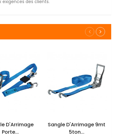
 exigences des clients.
AJOUTER AU
AJOUTER AU
A
PANIER
PANIER
le D'Arrimage
Sangle D'Arrimage 9mt
Sangle D
Porte...
5ton...
5