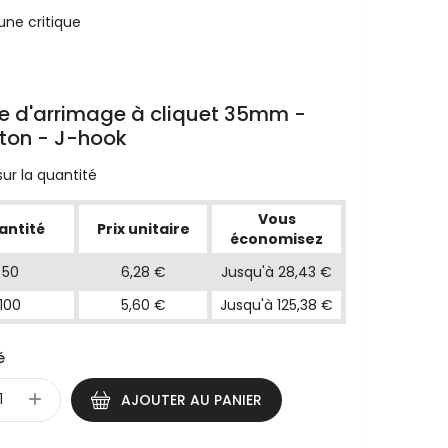
une critique
e d'arrimage à cliquet 35mm -
ton - J-hook
ur la quantité
Vous
antité
Prix unitaire
économisez
50
6,28 €
Jusqu'à 28,43 €
100
5,60 €
Jusqu'à 125,38 €
é
AJOUTER AU PANIER