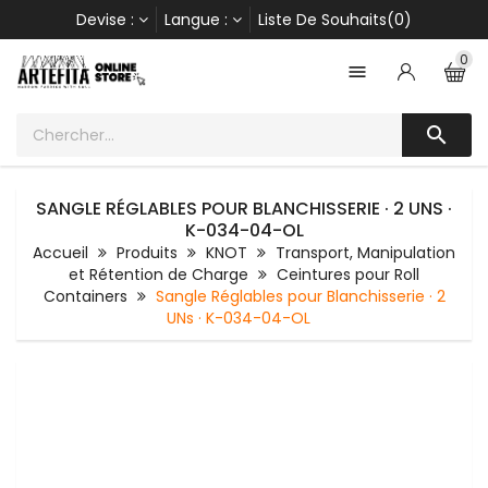
Devise :
Langue :
Liste De Souhaits(0)
0


SANGLE RÉGLABLES POUR BLANCHISSERIE · 2 UNS ·
K-034-04-OL
Accueil
Produits
KNOT
Transport, Manipulation
et Rétention de Charge
Ceintures pour Roll
Containers
Sangle Réglables pour Blanchisserie · 2
UNs · K-034-04-OL