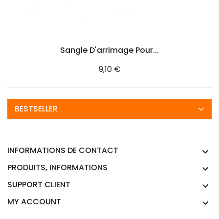
AJOUTER AU PANIER
Sangle D'arrimage Pour...
Prix
9,10 €
BESTSELLER
INFORMATIONS DE CONTACT

PRODUITS, INFORMATIONS

SUPPORT CLIENT

MY ACCOUNT
